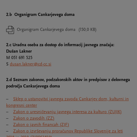
2.b Organigram Cankarjevega doma
Organigram Cankarjevega doma
(150,0 KB)
2.c Uradna oseba za dostop do informacij javnega značaja:
Dušan Lakner
M 051 691 525
S
dusan.lakner@cd-cc.si
2.d Seznam zakonov, podzakonskih aktov in predpisov z delovnega
področja Cankarjevega doma
–
Sklep o ustanovitvi javnega zavoda Cankarjev dom, kulturni in
kongresni center
–
Zakon o uresničevanju javnega interesa za kulturo (ZUJIK)
–
Zakon o zavodih (ZZ)
–
Zakon o javnih financah (ZJF)
–
Zakon o izvrševanju proračunov Republike Slovenije za leti