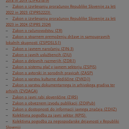
2018 in 2019 (ZIPRS1819)
–
Zakon o izvrševanju proračunov Republike Slovenije za leti
2022 in 2023 (ZIPRS2223)
–
Zakon o izvrševanju proračunov Republike Slovenije za leti
2023 in 2024 (ZIPRS 2324)
–
Zakon o računovodstvu (ZR)
–
Zakon o stvarnem premoženju države in samoupravnih
lokalnih skupnosti (ZSPDSLS-1)
–
Zakon o javnem naročanju (ZJN-3)
–
Zakon o javnih uslužbencih (ZJU)
–
Zakon o delovnih razmerjih (ZDR-1)
–
Zakon o sistemu plač v javnem sektorju (ZSPJS)
–
Zakon o avtorski in sorodnih pravicah (ZASP)
–
Zakon o varstvu kulturne dediščine (ZVKD-1)
–
Zakon o varstvu dokumentarnega in arhivskega gradiva ter
arhivih (ZVDAGA)
–
Zakon o javni rabi slovenščine (ZJRS)
–
Zakon o obveznem izvodu publikacij (ZOIPub)
–
Zakon o dostopnosti do informacij javnega značaja (ZDIJZ)
–
Kolektivna pogodba za javni sektor (KPJS)
–
Kolektivna pogodba za negospodarske dejavnosti v Republiki
Sloveniji