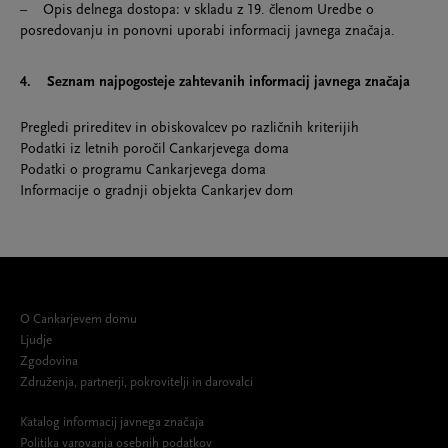
– Opis delnega dostopa: v skladu z 19. členom Uredbe o
posredovanju in ponovni uporabi informacij javnega značaja.
4. Seznam najpogosteje zahtevanih informacij javnega značaja
Pregledi prireditev in obiskovalcev po različnih kriterijih
Podatki iz letnih poročil Cankarjevega doma
Podatki o programu Cankarjevega doma
Informacije o gradnji objekta Cankarjev dom
O Cankarjevem domu
Ljudje
Zgodovina
Združenja, partnerji, pokrovitelji in darovalci
Katalog informacij javnega značaja
Politika varovanja osebnih podatkov