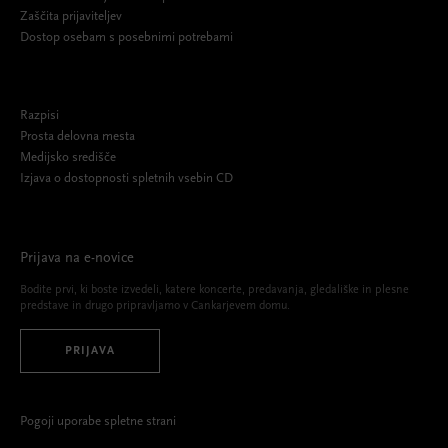
Zaščita prijaviteljev
Dostop osebam s posebnimi potrebami
Razpisi
Prosta delovna mesta
Medijsko središče
Izjava o dostopnosti spletnih vsebin CD
Prijava na e-novice
Bodite prvi, ki boste izvedeli, katere koncerte, predavanja, gledališke in plesne
predstave in drugo pripravljamo v Cankarjevem domu.
PRIJAVA
Pogoji uporabe spletne strani