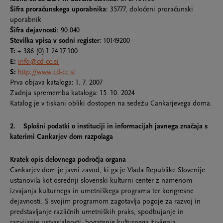
Šifra proračunskega uporabnika
: 35777, določeni proračunski
uporabnik
Šifra dejavnosti
: 90.040
Številka vpisa v sodni register
: 10149200
T:
+ 386 (0) 1 24 17 100
E:
info@cd-cc.si
S:
http://www.cd-cc.si
Prva objava kataloga:
1. 7. 2007
Zadnja sprememba kataloga: 15. 10. 2024
Katalog je v tiskani obliki dostopen na sedežu Cankarjevega doma.
2. Splošni podatki o instituciji in informacijah javnega značaja s
katerimi Cankarjev dom razpolaga
Kratek opis delovnega področja organa
Cankarjev dom je javni zavod, ki ga je Vlada Republike Slovenije
ustanovila kot osrednji slovenski kulturni center z namenom
izvajanja kulturnega in umetniškega programa ter kongresne
dejavnosti. S svojim programom zagotavlja pogoje za razvoj in
predstavljanje različnih umetniških praks, spodbujanje in
razvijanje ustvarjalnosti, bogatenje kulturnega življenja,