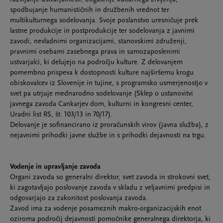
spodbujanje humanističnih in družbenih vrednot ter
multikulturnega sodelovanja. Svoje poslanstvo uresničuje prek
lastne produkcije in postprodukcije ter sodelovanja z javnimi
zavodi, nevladnimi organizacijami, stanovskimi združenji,
pravnimi osebami zasebnega prava in samozaposlenimi
ustvarjalci, ki delujejo na področju kulture. Z delovanjem
pomembno prispeva k dostopnosti kulture najširšemu krogu
obiskovalcev iz Slovenije in tujine, s programsko usmerjenostjo v
svet pa utrjuje mednarodno sodelovanje (Sklep o ustanovitvi
javnega zavoda Cankarjev dom, kulturni in kongresni center,
Uradni list RS, št. 103/13 in 70/17).
Delovanje je sofinancirano iz proračunskih virov (javna služba), z
nejavnimi prihodki javne službe in s prihodki dejavnosti na trgu.
Vodenje in upravljanje zavoda
Organi zavoda so generalni direktor, svet zavoda in strokovni svet,
ki zagotavljajo poslovanje zavoda v skladu z veljavnimi predpisi in
odgovarjajo za zakonitost poslovanja zavoda.
Zavod ima za vodenje posameznih makro-organizacijskih enot
oziroma področij dejavnosti pomočnike generalnega direktorja, ki