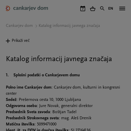
Skip
to
EN
7
main
content
Cankarjev dom
Katalog informacij javnega značaja
Prikaži več
Katalog informacij javnega značaja
1.
Splošni podatki o Cankarjevem domu
Polno ime Cankarjev dom
: Cankarjev dom, kulturni in kongresni
center
Sedež
: Prešernova cesta 10, 1000 Ljubljana
Odgovorna oseba
: Jure Novak, generalni direktor
Predsednik Sveta zavoda
: Boštjan Tadel
Predsednik Strokovnega sveta
: mag. Aleš Drenik
Matična številka
: 5099471000
Ident. št. za DDV in davčna številka
: SI 27164136