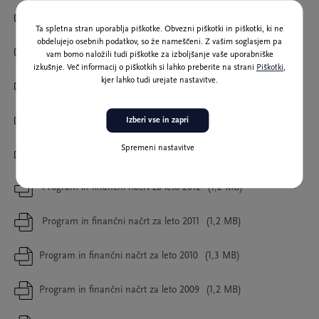
Program in finančni načrt za leto 2017
(2,4 MB)
Ta spletna stran uporablja piškotke. Obvezni piškotki in piškotki, ki ne
obdelujejo osebnih podatkov, so že nameščeni. Z vašim soglasjem pa
Program in finančni načrt za leto 2016
(2,1 MB)
vam bomo naložili tudi piškotke za izboljšanje vaše uporabniške
izkušnje. Več informacij o piškotkih si lahko preberite na strani
Piškotki
,
kjer lahko tudi urejate nastavitve.
Program in finančni načrt za leto 2015
(1,7 MB)
Program in finančni načrt za leto 2014
(1,5 MB)
Izberi vse in zapri
Spremeni nastavitve
Program in finančni načrt za leto 2013
(1,5 MB)
Program in finančni načrt za leto 2012
(1,2 MB)
Program in finančni načrt za leto 2011
(1,2 MB)
Program in finančni načrt za leto 2010
(1,3 MB)
Program in finančni načrt za leto 2009
(1,2 MB)