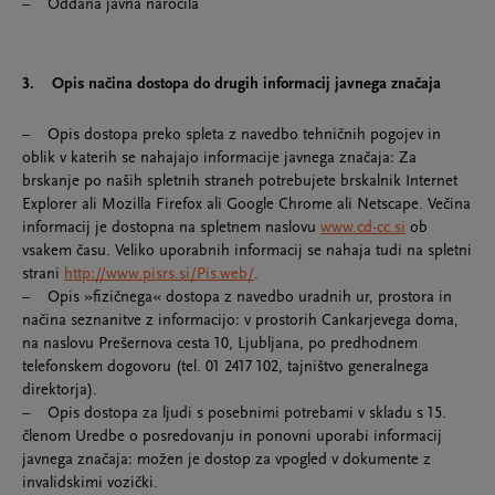
– Oddana javna naročila
3. Opis načina dostopa do drugih informacij javnega značaja
– Opis dostopa preko spleta z navedbo tehničnih pogojev in
oblik v katerih se nahajajo informacije javnega značaja: Za
brskanje po naših spletnih straneh potrebujete brskalnik Internet
Explorer ali Mozilla Firefox ali Google Chrome ali Netscape. Večina
informacij je dostopna na spletnem naslovu
www.cd-cc.si
ob
vsakem času. Veliko uporabnih informacij se nahaja tudi na spletni
strani
http://www.pisrs.si/Pis.web/
.
– Opis »fizičnega« dostopa z navedbo uradnih ur, prostora in
načina seznanitve z informacijo: v prostorih Cankarjevega doma,
na naslovu Prešernova cesta 10, Ljubljana, po predhodnem
telefonskem dogovoru (tel. 01 2417 102, tajništvo generalnega
direktorja).
– Opis dostopa za ljudi s posebnimi potrebami v skladu s 15.
členom Uredbe o posredovanju in ponovni uporabi informacij
javnega značaja: možen je dostop za vpogled v dokumente z
invalidskimi vozički.