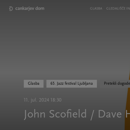
Skip
to
Meni
GLASBA
GLEDALIŠČE IN
main
v
content
glavi
strani
Glasba
65. Jazz festival Ljubljana
Pretekli dogod
11. jul. 2024 18:30
John Scofield / Dave