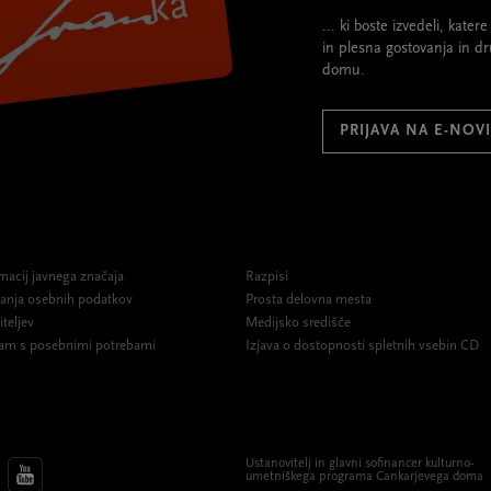
... ki boste izvedeli, kate
in plesna gostovanja in d
domu.
PRIJAVA NA E-NOV
macij javnega značaja
Razpisi
ovanja osebnih podatkov
Prosta delovna mesta
iteljev
Medijsko središče
am s posebnimi potrebami
Izjava o dostopnosti spletnih vsebin CD
Ustanovitelj in glavni sofinancer kulturno-
umetniškega programa Cankarjevega doma