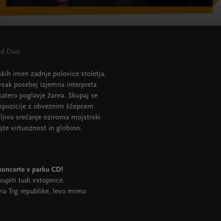
nd Duo
kih imen zadnje polovice stoletja.
 vsak posebej izjemna interpreta
ikatero poglavje žanra. Skupaj se
kompozicije z obveznim ščepcem
ljivo srečanje oziroma mojstrski
te virtuoznost in globino.
 koncerte v parku CD!
kupiti tudi vstopnice.
na Trg republike, levo mimo