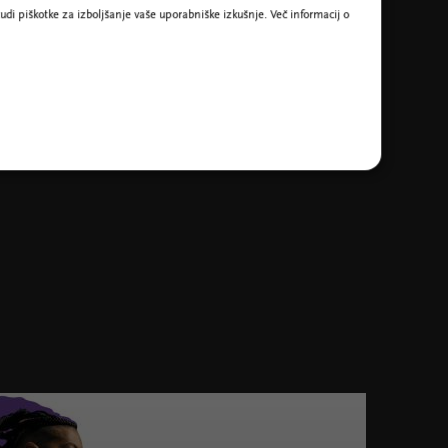
udi piškotke za izboljšanje vaše uporabniške izkušnje. Več informacij o