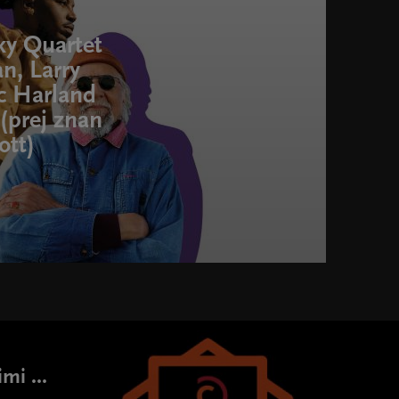
ky Quartet
n, Larry
c Harland
(prej znan
ott)
mi ...