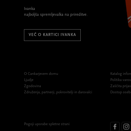
Ivanka
najboljša spremljevalka na prireditve.
VEČ O KARTICI IVANKA
O Cankarjevem domu
Katalog infor
Ljudje
Politika var
Zgodovina
Zaščita prijav
Združenja, partnerji, pokrovitelji in darovalci
Dostop oseb
Pogoji uporabe spletne strani