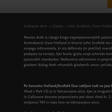
Cankarjev dom
Glasba
John Scofield / Dave Holla
Naveza dveh iz ožjega kroga najprepoznavnejših jazzovs
Kontrabasist Dave Holland in kitarist John Scofield sta
svojega inštrumenta, ki sta definirala (in prečila!) mars
podajata na turnejo, kjer bosta igrala svoje avtorske 
jazzovskih standardov. Nedvomno edinstveno in preprič
glasbeni dialog dveh vrhunskih glasbenih umov; pričakuj
Po koncertu Holland/Scofield Duo vabljeni tudi na jazz
Vhod v Park CD je iz Valvasorjeve ulice, kjer je mogoče 
Iz Gallusove dvorane priporočamo pot skozi vhod št. 2 
stolpnice TR3 in nato levo na Valvasorjevo ulico.