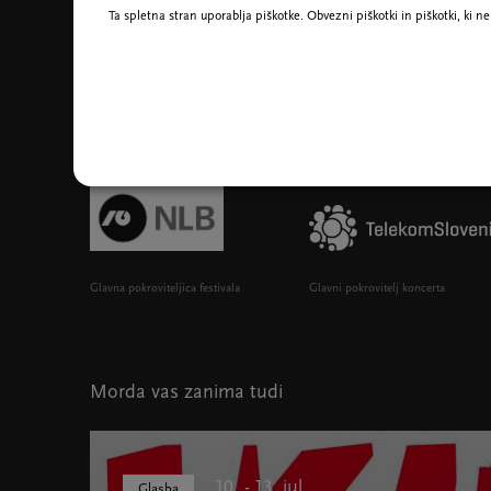
Ta spletna stran uporablja piškotke. Obvezni piškotki in piškotki, ki 
Glavna pokroviteljica festivala
Glavni pokrovitelj koncerta
Morda vas zanima tudi
10. - 13. jul.
Glasba