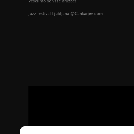
Veselimo se vaše družbe!
Jazz festival Ljubljana @Cankarjev dom