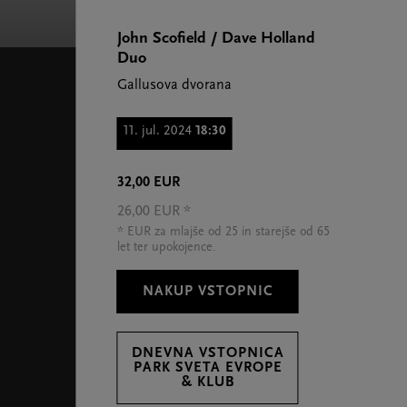
John Scofield / Dave Holland
Duo
Gallusova dvorana
11. jul. 2024
18:30
32,00 EUR
26,00 EUR *
* EUR za mlajše od 25 in starejše od 65
let ter upokojence.
NAKUP VSTOPNIC
DNEVNA VSTOPNICA
PARK SVETA EVROPE
& KLUB