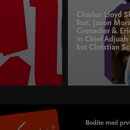
Charles Lloyd S
feat. Jason Mora
Grenadier & Eri
in Chief Adjuah 
kot Christian Sc
>
Bodite med prvi