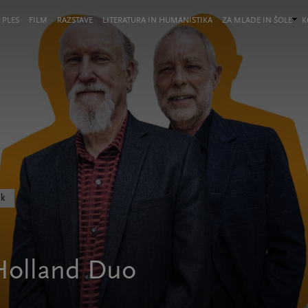
 PLES
FILM
RAZSTAVE
LITERATURA IN HUMANISTIKA
ZA MLADE IN ŠOLE
K
ek
 Holland Duo