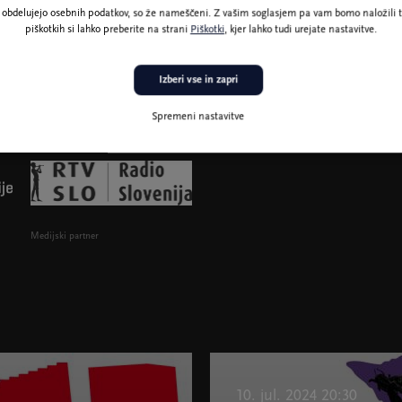
ne obdelujejo osebnih podatkov, so že nameščeni. Z vašim soglasjem pa vam bomo naložili t
piškotkih si lahko preberite na strani
Piškotki
, kjer lahko tudi urejate nastavitve.
Izberi vse in zapri
Spremeni nastavitve
Medijski partner
10. jul. 2024 20:30