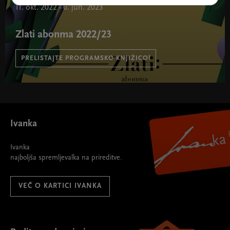
11. okt. 2022 - 6. jun. 2023
Zlati abonma 2022/23
PRELISTAJTE PROGRAMSKO KNJIŽICO!
Zlati abonma 2022/23 " width="580" height="395">
Ivanka
Ivanka
najboljša spremljevalka na prireditve.
VEČ O KARTICI IVANKA