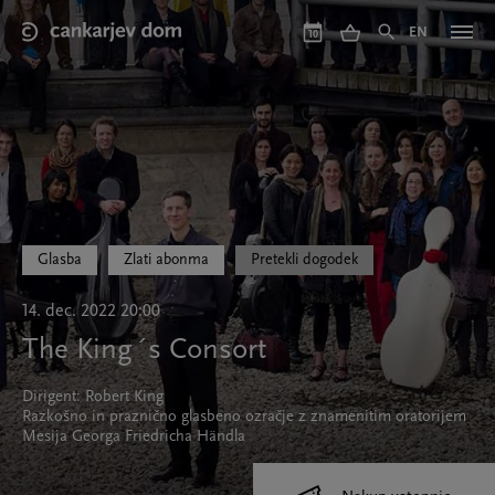
Skip
to
EN
10
main
content
Glasba
Zlati abonma
Pretekli dogodek
14. dec. 2022 20:00
The King´s Consort
Dirigent: Robert King
Razkošno in praznično glasbeno ozračje z znamenitim oratorijem
Mesija Georga Friedricha Händla