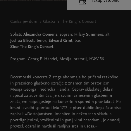
Nakup vstopnic
Cankarjev dom
Glasba
The King´s Consort
Solisti:
Alexandra Oomens
, sopran;
Hilary Summers
, alt;
Joshua Ellicott
, tenor;
Edward Grint
, bas
Zbor The King's Consort
Program: Georg F. Händel, Mesija, oratorij, HWV 56
Decembrski koncerta Zlatega abonmaja bo pričaral razkošno
in praznično glasbeno ozračje z znamenitim oratorijem
Mesija Georga Friedricha Händla. Čeprav skladatelj dela ni
napisal za adventni čas, je s svojim vznesenim glasbenim
značajem najpogosteje na koncertnih sporedih prav takrat. Po
krstni izvedbi spomladi leta 1742 je pisec dublinskega časopisa
zapisal: »Dostojanstven, imeniten in nežen ter v skladu s
povzdignjenimi, vzvišenimi in ganljivimi besedami, je oratorij
prevzel, očaral in navdušil ranljiva srca in ušesa.«