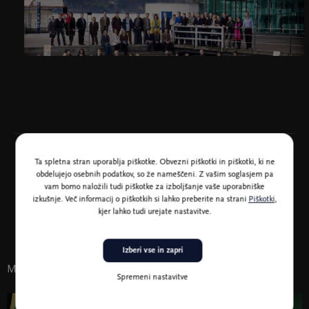
Ta spletna stran uporablja piškotke. Obvezni piškotki in piškotki, ki ne
obdelujejo osebnih podatkov, so že nameščeni. Z vašim soglasjem pa
vam bomo naložili tudi piškotke za izboljšanje vaše uporabniške
izkušnje. Več informacij o piškotkih si lahko preberite na strani
Piškotki
,
kjer lahko tudi urejate nastavitve.
Glavni pokrovitelj Zlatega abonmaja: Mercator, d.d.
Izberi vse in zapri
Morda vas zanima tudi
Spremeni nastavitve