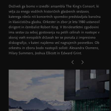
Doživeli ga bomo v izvedbi ansambla The King's Consort, ki
velja za enega vodilnih historičnih glasbenih sestavov,
katerega rdečo nit koncertnih sporedov predstavljata baročna
in klasicistična glasba. Orkester in zbor je leta 1980 ustanovil
dirigent in čembalist Robert King. V štiridesetletni zgodovini
ima sestav za seboj gostovanja na petih celinah in nastope v
skoraj vseh evropskih državah ter se ponaša z impresivno
diskografijo, v kateri najdemo več nagrajenih posnetkov. Ob
orkestru in zboru bodo nastopili solisti: Alexandra Oomens,
Hilary Summers, Joshua Ellicott in Edward Grint.