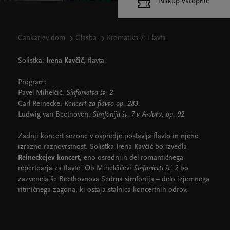
Nakup vstopnic
Cankarjev dom
Glasba
Kromatika 7: Flavta
Solistka:
Irena Kavčič
, flavta
Program:
Pavel Mihelčič,
Sinfonietta št. 2
Carl Reinecke,
Koncert za flavto op. 283
Ludwig van Beethoven,
Simfonija št. 7 v A-duru, op. 92
Zadnji koncert sezone v ospredje postavlja flavto in njeno
izrazno raznovrstnost. Solistka Irena Kavčič bo izvedla
Reineckejev koncert
, eno osrednjih del romantičnega
repertoarja za flavto. Ob Mihelčičevi
Sinfonietti št. 2
bo
zazvenela še Beethovnova Sedma simfonija – delo izjemnega
ritmičnega zagona, ki ostaja stalnica koncertnih odrov.