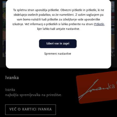
Ta spletna stran uporablja piškotke. Obvezni piškotki in piškotki, ki ne
11. jun. 2026 - 30. jun. 2027
obdelujejo osebnih podatkov, so že nameščeni. Z vašim soglasjem pa
vam bomo naložili tudi piškotke za izboljšanje vaše uporabniške
Kromatika 2026/27
izkušnje. Več informacij o piškotkih si lahko preberite na strani
Piškotki
,
kjer lahko tudi urejate nastavitve.
Simfonični orkester RTV Slovenija
Izberi vse in zapri
PROGRAM KROMATIKA 2026/27
Spremeni nastavitve
Kromatika 2026/27 " width="580" height="395">
Ivanka
Ivanka
najboljša spremljevalka na prireditve.
VEČ O KARTICI IVANKA