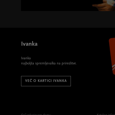
Abonma FKK – Filharmonični klasični koncerti " widt
Ivanka
Ivanka
najboljša spremljevalka na prireditve.
VEČ O KARTICI IVANKA