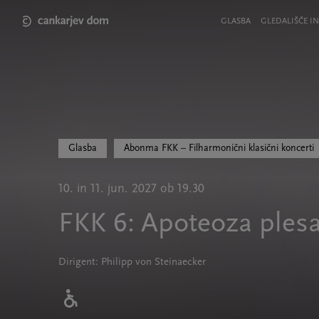
Skip
to
Meni
GLASBA
GLEDALIŠČE IN
main
v
content
glavi
strani
Glasba
Abonma FKK – Filharmonični klasični koncerti
10. in 11. jun. 2027 ob 19.30
FKK 6: Apoteoza ples
Dirigent: Philipp von Steinaecker