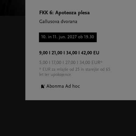
FKK 6: Apoteoza plesa
Gallusova dvorana
10. in 11. jun. 2027 ob 19.30
9,00 I 21,00 I 34,00 I 42,00 EU
5,00 I 17,00 I 27,00 I 34,00 EUR*
* EUR za mlajše od 25 in starejše od 65
let ter upokojence.
Abonma Ad hoc