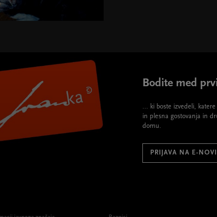
h="580" height="395">
Bodite med prvi
... ki boste izvedeli, kate
in plesna gostovanja in d
domu.
PRIJAVA NA E-NOV