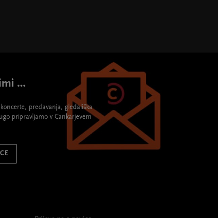
mi ...
re koncerte, predavanja, gledališka
rugo pripravljamo v Cankarjevem
ICE