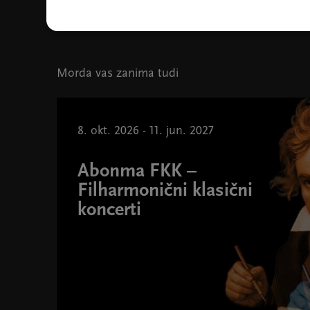
Orkester Slovenske filharmonije, foto Iztok Zupan
Morda vas zanima tudi
8. okt. 2026 - 11. jun. 2027
Abonma FKK –
Filharmonični klasični
koncerti