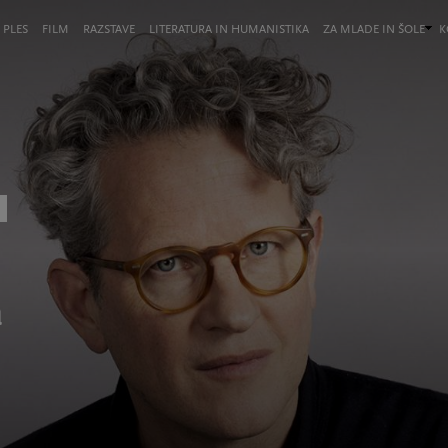
 PLES
FILM
RAZSTAVE
LITERATURA IN HUMANISTIKA
ZA MLADE IN ŠOLE
K
a