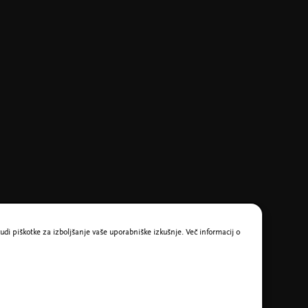
udi piškotke za izboljšanje vaše uporabniške izkušnje. Več informacij o