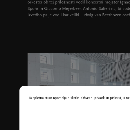
orkester ob tej priložnosti vodil koncertni mojster Igna
Spohr in Giacomo Meyerbeer, Antonio Salieri naj bi sodel
izvedbo pa je vodil kar veliki Ludwig van Beethoven ose
Ta spletna stran uporablja piškotke. Obvezni piškotki in piškotki, ki 