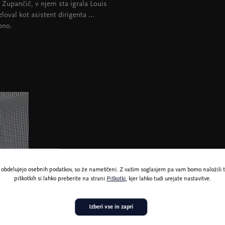
c Zupančič, v njem sta igrala Louis
oval kot asistent dirigenta ...
bno.
ne obdelujejo osebnih podatkov, so že nameščeni. Z vašim soglasjem pa vam bomo naložili t
piškotkih si lahko preberite na strani
Piškotki
, kjer lahko tudi urejate nastavitve.
Izberi vse in zapri