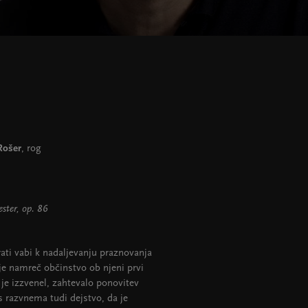
Rošer
, rog
ester, op. 86
ti vabi k nadaljevanju praznovanja
je namreč občinstvo ob njeni prvi
je izzvenel, zahtevalo ponovitev
 razvnema tudi dejstvo, da je