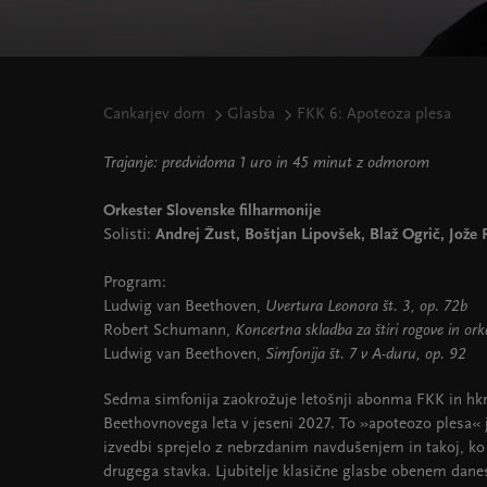
Cankarjev dom
Glasba
FKK 6: Apoteoza plesa
Trajanje: predvidoma 1 uro in 45 minut z odmorom
Orkester Slovenske filharmonije
Solisti:
Andrej Žust, Boštjan Lipovšek, Blaž Ogrič, Jože 
Program:
Ludwig van Beethoven,
Uvertura Leonora št. 3, op. 72b
Robert Schumann,
Koncertna skladba za štiri rogove in ork
Ludwig van Beethoven,
Simfonija št. 7 v A-duru, op. 92
Sedma simfonija zaokrožuje letošnji abonma FKK in hkra
Beethovnovega leta v jeseni 2027. To »apoteozo plesa« 
izvedbi sprejelo z nebrzdanim navdušenjem in takoj, ko 
drugega stavka. Ljubitelje klasične glasbe obenem danes