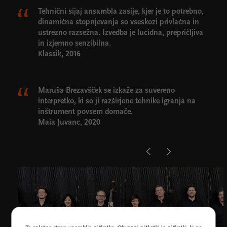
Tehnični sijaj ansambla zasije, kjer je to potrebno,
dinamična stopnjevanja so vseskozi privlačna in
ustrezno razsežna. Izvedba je lucidna, prepričljiva
in izjemno senzibilna.
Klassik, 2016
Maruša Brezavšček se izkaže za suvereno
interpretko, ki so ji razširjene tehnike igranja na
inštrument povsem domače.
Maia Juvanc, 2020