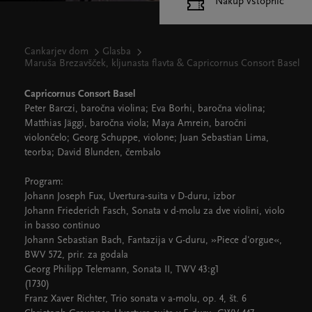
Nakup vstopnic
Cankarjev dom
Glasba
Maruša Brezavšček, kljunasta flavta & Capricornus Consort Basel
Capricornus Consort Basel
Peter Barczi, baročna violina; Eva Borhi, baročna violina;
Matthias Jäggi, baročna viola; Maya Amrein, baročni
violončelo; Georg Schuppe, violone; Juan Sebastian Lima,
teorba; David Blunden, čembalo
Program:
Johann Joseph Fux, Uvertura-suita v D-duru, izbor
Johann Friederich Fasch, Sonata v d-molu za dve violini, violo
in basso continuo
Johann Sebastian Bach, Fantazija v G-duru, »Piece d'orgue«,
BWV 572, prir. za godala
Georg Philipp Telemann, Sonata II, TWV 43:g1
(1730)
Franz Xaver Richter, Trio sonata v a-molu, op. 4, št. 6