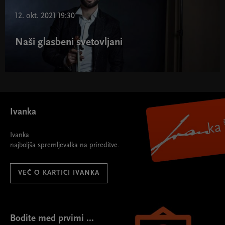
Srebrni abonma 2021/22 " width="580" height="395">
12. okt. 2021 19:30
Naši glasbeni svetovljani
Ivanka
Ivanka
najboljša spremljevalka na prireditve.
VEČ O KARTICI IVANKA
Bodite med prvimi ...