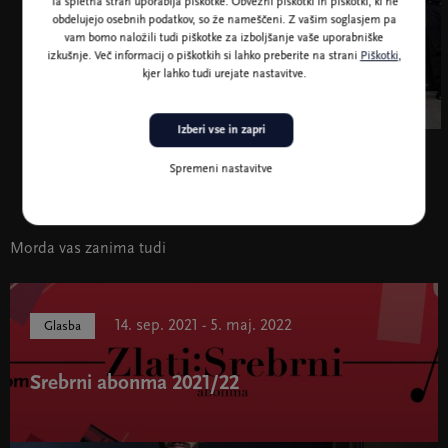
Ta spletna stran uporablja piškotke. Obvezni piškotki in piškotki, ki ne
obdelujejo osebnih podatkov, so že nameščeni. Z vašim soglasjem pa
vam bomo naložili tudi piškotke za izboljšanje vaše uporabniške
izkušnje. Več informacij o piškotkih si lahko preberite na strani
Piškotki
,
kjer lahko tudi urejate nastavitve.
Izberi vse in zapri
Capricornus Consort Basel
Spremeni nastavitve
Morda vas zanima tudi
14. sep. 2021 - 5. maj. 2022
Glasba
Srebrni abonma 2021/22