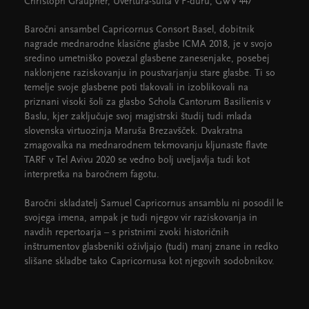
Christoph Graupner, Uvertura-suita v F-duru, GWV 447
Baročni ansambel Capricornus Consort Basel, dobitnik
nagrade mednarodne klasične glasbe ICMA 2018, je v svojo
sredino umetniško povezal glasbene zanesenjake, posebej
naklonjene raziskovanju in poustvarjanju stare glasbe. Ti so
temelje svoje glasbene poti tlakovali in izoblikovali na
priznani visoki šoli za glasbo Schola Cantorum Basilienis v
Baslu, kjer zaključuje svoj magistrski študij tudi mlada
slovenska virtuozinja Maruša Brezavšček. Dvakratna
zmagovalka na mednarodnem tekmovanju kljunaste flavte
TARF v Tel Avivu 2020 se vedno bolj uveljavlja tudi kot
interpretka na baročnem fagotu.
Baročni skladatelj Samuel Capricornus ansamblu ni posodil le
svojega imena, ampak je tudi njegov vir raziskovanja in
navdih repertoarja – s pristnimi zvoki historičnih
inštrumentov glasbeniki oživljajo (tudi) manj znane in redko
slišane skladbe tako Capricornusa kot njegovih sodobnikov.