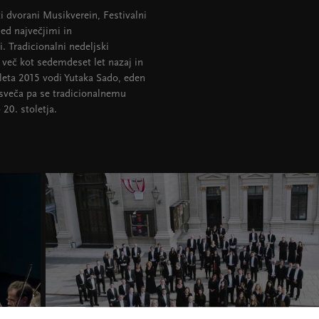
i dvorani Musikverein, Festivalni
ed največjimi in
 Tradicionalni nedeljski
več kot sedemdeset let nazaj in
 leta 2015 vodi Yutaka Sado, eden
sveča pa se tradicionalnemu
20. stoletja.