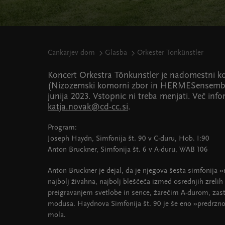
Cankarjev dom
Glasba
Orkester Tonkünstler
Koncert Orkestra Tönkunstler je nadomestni k
(Nizozemski komorni zbor in HERMESensemble)
junija 2023. Vstopnic ni treba menjati. Več info
katja.novak@cd-cc.si
.
Program:
Joseph Haydn, Simfonija št. 90 v C-duru, Hob. I:90
Anton Bruckner, Simfonija št. 6 v A-duru, WAB 106
Anton Bruckner je dejal, da je njegova šesta simfonija »
najbolj živahna, najbolj bleščeča izmed osrednjih zreli
preigravanjem svetlobe in sence, žarečim A-durom, zast
modusa. Haydnova Simfonija št. 90 je še eno »predrzno«
mola.