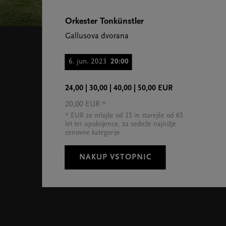
Orkester Tonkünstler
Gallusova dvorana
6. jun. 2023
20:00
24,00 | 30,00 | 40,00 | 50,00 EUR
20,00 EUR *
* EUR za mlajše od 25 in starejše od 65
let ter upokojence, za sedeže najnižje
cenovne kategorije
NAKUP VSTOPNIC