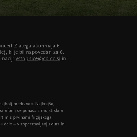
oncert Zlatega abonmaja 6
, ki je bil napovedan za 6.
rmacij:
vstopnice@cd-cc.si
in
najbolj predrzna«. Najkrajša,
h simfonij se ponaša z mojstrskim
rtim s prvinami frigijskega
 delo – v zoperstavljanju dura in