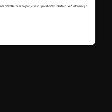
udi piškotke za izboljšanje vaše uporabniške izkušnje. Več informacij o