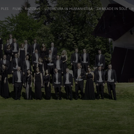
 PLES
FILM
RAZSTAVE
LITERATURA IN HUMANISTIKA
ZA MLADE IN ŠOLE
K