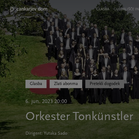
Skip
to
Meni
GLASBA
GLEDALIŠČE IN
main
v
content
glavi
strani
Glasba
Zlati abonma
Pretekli dogodek
6. jun. 2023 20:00
Orkester Tonkünstler
Dirigent: Yutaka Sado