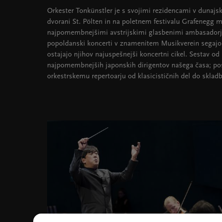
Orkester Tonkünstler je s svojimi rezidencami v dunajsk
dvorani St. Pölten in na poletnem festivalu Grafenegg m
najpomembnejšimi avstrijskimi glasbenimi ambasadorji.
popoldanski koncerti v znamenitem Musikverein segajo 
ostajajo njihov najuspešnejši koncertni cikel. Sestav od
najpomembnejših japonskih dirigentov našega časa; po
orkestrskemu repertoarju od klasicističnih del do skladb 