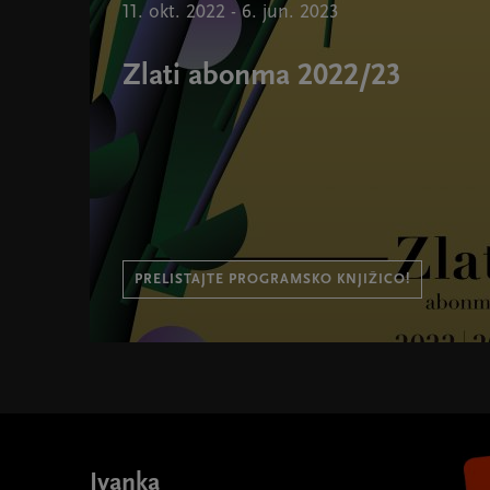
11. okt. 2022 - 6. jun. 2023
Zlati abonma 2022/23
PRELISTAJTE PROGRAMSKO KNJIŽICO!
Zlati abonma 2022/23 " width="580" height="395">
Ivanka