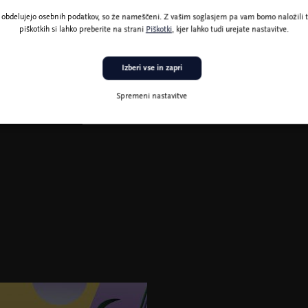
ne obdelujejo osebnih podatkov, so že nameščeni. Z vašim soglasjem pa vam bomo naložili t
piškotkih si lahko preberite na strani
Piškotki
, kjer lahko tudi urejate nastavitve.
Orkester Tonkünstler, foto Martina Siebenhandl
Izberi vse in zapri
Spremeni nastavitve