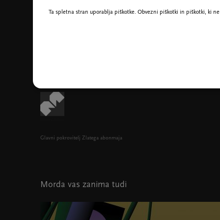
Ta spletna stran uporablja piškotke. Obvezni piškotki in piškotki, ki 
Yutaka Sado, foto Werner Kmettisch
Glavni pokrovitelj Zlatega abonmaja
Morda vas zanima tudi