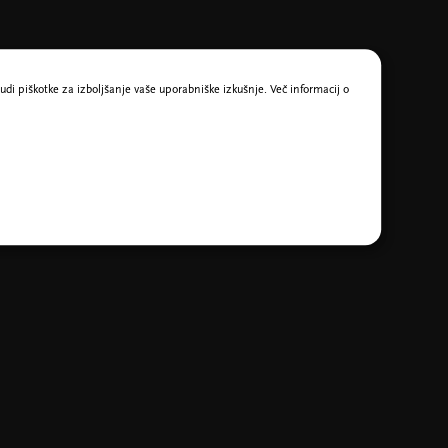
udi piškotke za izboljšanje vaše uporabniške izkušnje. Več informacij o