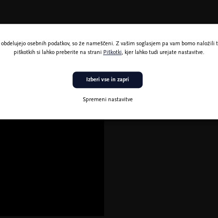
ne obdelujejo osebnih podatkov, so že nameščeni. Z vašim soglasjem pa vam bomo naložili t
piškotkih si lahko preberite na strani
Piškotki
, kjer lahko tudi urejate nastavitve.
Izberi vse in zapri
Spremeni nastavitve