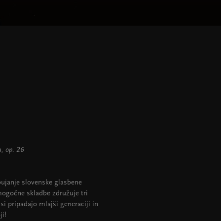
ru, op. 26
bujanje slovenske glasbene
mogočne skladbe združuje tri
vsi pripadajo mlajši generaciji in
ji!