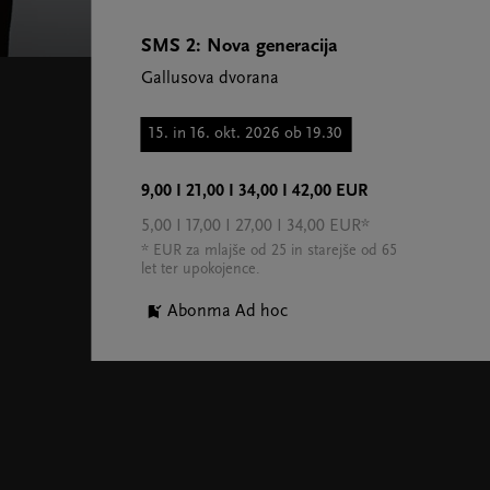
SMS 2: Nova generacija
Gallusova dvorana
15. in 16. okt. 2026 ob 19.30
9,00 I 21,00 I 34,00 I 42,00 EUR
5,00 I 17,00 I 27,00 I 34,00 EUR*
* EUR za mlajše od 25 in starejše od 65
let ter upokojence.
Abonma Ad hoc