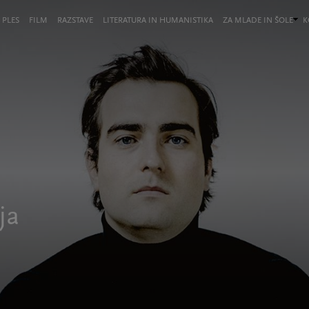
 PLES
FILM
RAZSTAVE
LITERATURA IN HUMANISTIKA
ZA MLADE IN ŠOLE
K
ja