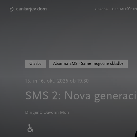
Skip
to
Meni
GLASBA
GLEDALIŠČE IN
main
v
content
glavi
strani
Glasba
Abonma SMS - Same mogočne skladbe
15. in 16. okt. 2026 ob 19.30
SMS 2: Nova generaci
Dirigent: Davorin Mori