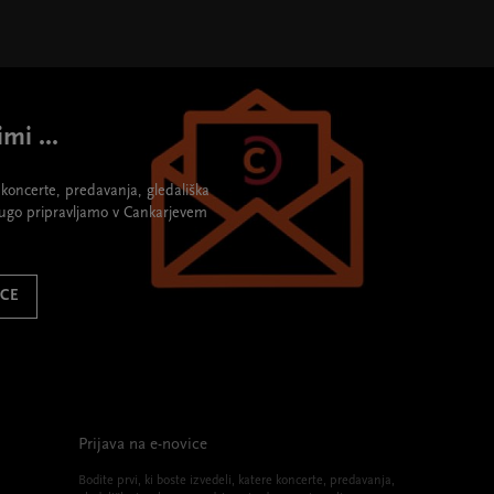
mi ...
re koncerte, predavanja, gledališka
rugo pripravljamo v Cankarjevem
ICE
Prijava na e-novice
Bodite prvi, ki boste izvedeli, katere koncerte, predavanja,