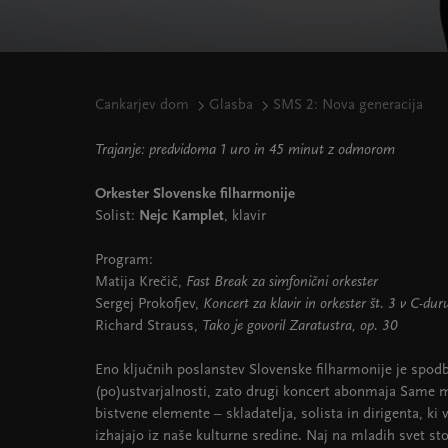
Cankarjev dom
Glasba
SMS 2: Nova generacija
Trajanje: predvidoma 1 uro in 45 minut z odmorom
Orkester Slovenske filharmonije
Solist:
Nejc Kamplet
, klavir
Program:
Matija Krečič,
Fast Break za simfonični orkester
Sergej Prokofjev,
Koncert za klavir in orkester št. 3 v C-du
Richard Strauss,
Tako je govoril Zaratustra, op. 30
Eno ključnih poslanstev Slovenske filharmonije je spod
(po)ustvarjalnosti, zato drugi koncert abonmaja Same 
bistvene elemente – skladatelja, solista in dirigenta, ki 
izhajajo iz naše kulturne sredine. Naj na mladih svet sto