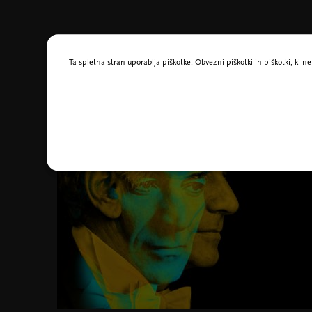
Morda vas zanima tudi
Ta spletna stran uporablja piškotke. Obvezni piškotki in piškotki, ki 
17. sep. 2026 - 28. maj. 2027
Abonma SMS - Same
mogočne skladbe