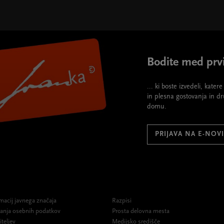
 height="395">
Bodite med prvi
... ki boste izvedeli, kate
in plesna gostovanja in d
domu.
PRIJAVA NA E-NOV
macij javnega značaja
Razpisi
ovanja osebnih podatkov
Prosta delovna mesta
iteljev
Medijsko središče