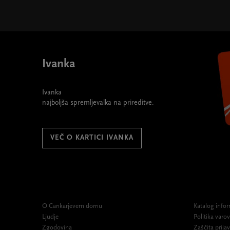
Abonma SMS - Same mogočne skladbe " width="580"
Ivanka
Ivanka
najboljša spremljevalka na prireditve.
VEČ O KARTICI IVANKA
O Cankarjevem domu
Katalog infor
Ljudje
Politika var
Zgodovina
Zaščita prijav