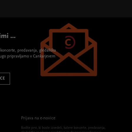
mi ...
re koncerte, predavanja, gledališka
rugo pripravljamo v Cankarjevem
ICE
Prijava na e-novice
Bodite prvi, ki boste izvedeli, katere koncerte, predavanja,