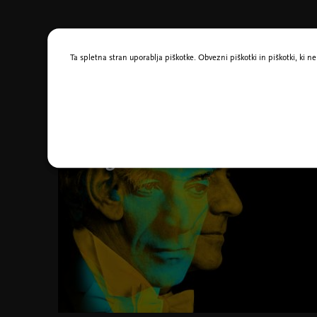
Morda vas zanima tudi
Ta spletna stran uporablja piškotke. Obvezni piškotki in piškotki, ki 
17. sep. 2026 - 28. maj. 2027
Abonma SMS - Same
mogočne skladbe