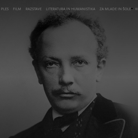
 PLES
FILM
RAZSTAVE
LITERATURA IN HUMANISTIKA
ZA MLADE IN ŠOLE
K