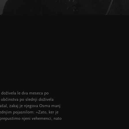
 doživela le dva meseca po
občinstva po slednji doživela
rašal, zakaj je njegova Osma manj
lednjim pojasnilom: »Zato, ker je
j prepustimo njeni vehemenci, nato