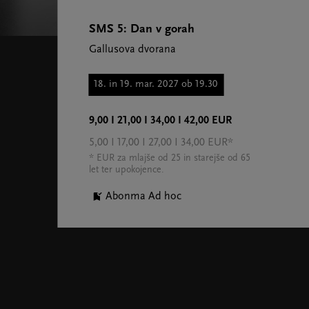
SMS 5: Dan v gorah
Gallusova dvorana
18. in 19. mar. 2027 ob 19.30
9,00 I 21,00 I 34,00 I 42,00 EUR
5,00 I 17,00 I 27,00 I 34,00 EUR*
* EUR za mlajše od 25 in starejše od 65
let ter upokojence.
Abonma Ad hoc