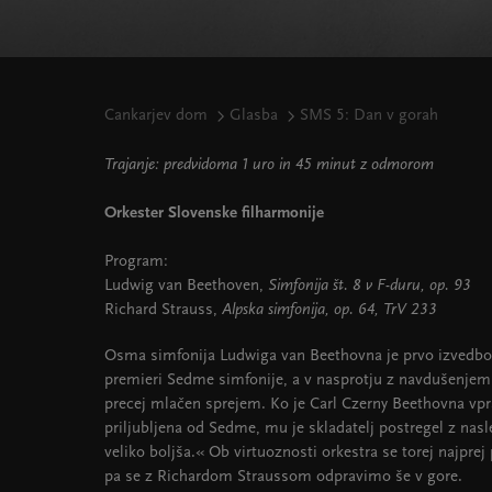
Cankarjev dom
Glasba
SMS 5: Dan v gorah
Trajanje: predvidoma 1 uro in 45 minut z odmorom
Orkester Slovenske filharmonije
Program:
Ludwig van Beethoven,
Simfonija št. 8 v F-duru, op. 93
Richard Strauss,
Alpska simfonija, op. 64, TrV 233
Osma simfonija Ludwiga van Beethovna je prvo izvedbo
premieri Sedme simfonije, a v nasprotju z navdušenjem 
precej mlačen sprejem. Ko je Carl Czerny Beethovna vp
priljubljena od Sedme, mu je skladatelj postregel z nas
veliko boljša.« Ob virtuoznosti orkestra se torej najpre
pa se z Richardom Straussom odpravimo še v gore.