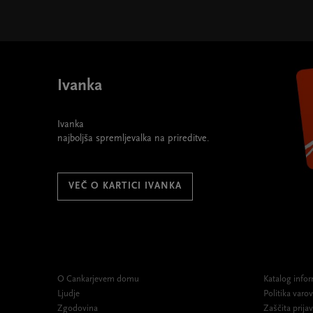
Abonma SMS - Same mogočne skladbe " width="580"
Ivanka
Ivanka
najboljša spremljevalka na prireditve.
VEČ O KARTICI IVANKA
O Cankarjevem domu
Katalog infor
Ljudje
Politika var
Zgodovina
Zaščita prijav