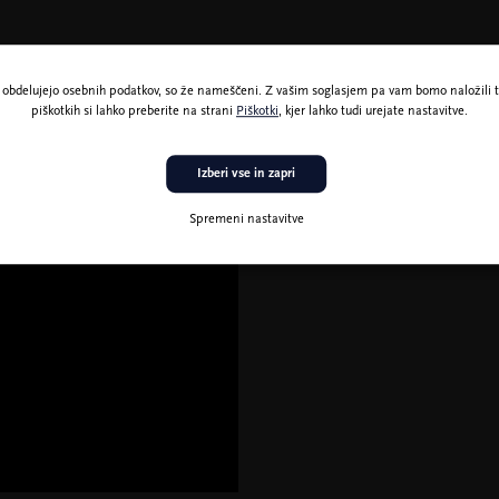
ne obdelujejo osebnih podatkov, so že nameščeni. Z vašim soglasjem pa vam bomo naložili t
piškotkih si lahko preberite na strani
Piškotki
, kjer lahko tudi urejate nastavitve.
Izberi vse in zapri
Spremeni nastavitve