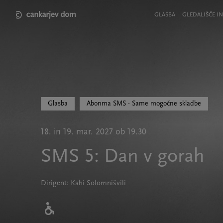
Skip
to
Meni
GLASBA
GLEDALIŠČE IN
main
v
content
glavi
strani
Glasba
Abonma SMS - Same mogočne skladbe
18. in 19. mar. 2027 ob 19.30
SMS 5: Dan v gorah
Dirigent: Kahi Solomnišvili