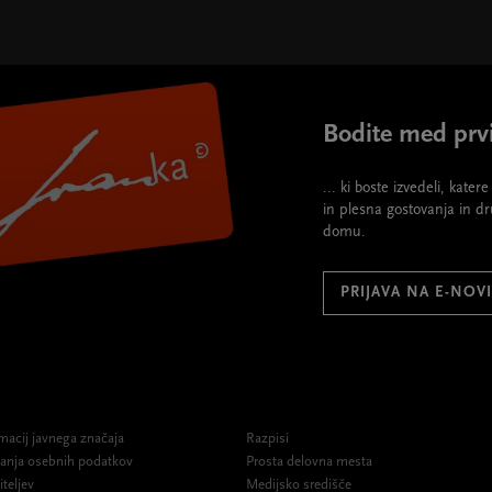
 height="395">
Bodite med prvi
... ki boste izvedeli, kate
in plesna gostovanja in d
domu.
PRIJAVA NA E-NOV
macij javnega značaja
Razpisi
ovanja osebnih podatkov
Prosta delovna mesta
iteljev
Medijsko središče