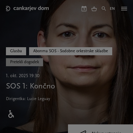
Skip
to
EN
9
main
content
Glasba
Abonma SOS - Sodobne orkestrske skladbe
Pretekli dogodek
1. okt. 2025 19:30
SOS 1: Končno
Dirigentka: Lucie Leguay