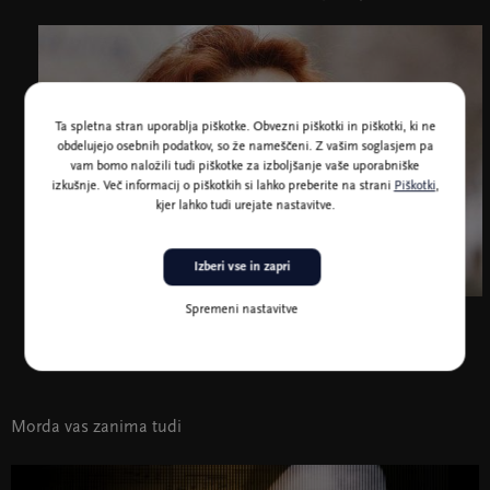
Ta spletna stran uporablja piškotke. Obvezni piškotki in piškotki, ki ne
obdelujejo osebnih podatkov, so že nameščeni. Z vašim soglasjem pa
vam bomo naložili tudi piškotke za izboljšanje vaše uporabniške
izkušnje. Več informacij o piškotkih si lahko preberite na strani
Piškotki
,
kjer lahko tudi urejate nastavitve.
Izberi vse in zapri
Spremeni nastavitve
Kaija Saariaho, foto Raphaël Gaillarde
Morda vas zanima tudi