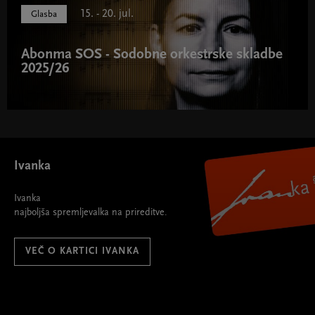
15. - 20. jul.
Glasba
Abonma SOS - Sodobne orkestrske skladbe
2025/26
Abonma SOS - Sodobne orkestrske skladbe 2025/26 "
width="580" height="395">
Ivanka
Ivanka
najboljša spremljevalka na prireditve.
VEČ O KARTICI IVANKA