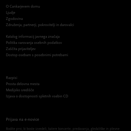
O Cankarjevem domu
Ljudje
Zgodovina
Združenja, partnerji, pokrovitelji in darovalci
Katalog informacij javnega značaja
Politika varovanja osebnih podatkov
Zaščita prijaviteljev
Dostop osebam s posebnimi potrebami
Razpisi
Prosta delovna mesta
Medijsko središče
Izjava o dostopnosti spletnih vsebin CD
Prijava na e-novice
Bodite prvi, ki boste izvedeli, katere koncerte, predavanja, gledališke in plesne