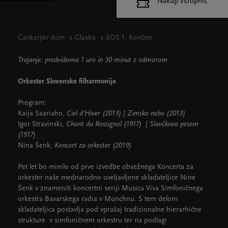
Nakup vstopnic
Cankarjev dom
Glasba
SOS 1: Končno
Trajanje: predvidoma 1 uro in 30 minut z odmorom
Orkester Slovenske filharmonije
Program:
Kaija Saariaho,
Ciel d’Hiver (2013) | Zimsko nebo (2013)
Igor Stravinski
, Chant du Rossignol (1917) | Slavčkova pesem
(1917)
Nina Šenk,
Koncert za orkester (2019)
Pet let bo minilo od prve izvedbe obsežnega Koncerta za
orkester naše mednarodno uveljavljene skladateljice Nine
Šenk v znameniti koncertni seriji Musica Viva Simfoničnega
orkestra Bavarskega radia v Münchnu. S tem delom
skladateljica postavlja pod vprašaj tradicionalne hierarhične
strukture v simfoničnem orkestru ter na podlagi