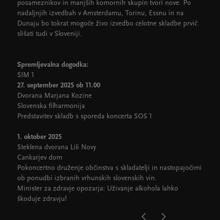
posameznikov in manjših komornih skupin tvori nove. Po
nadaljnjih izvedbah v Amsterdamu, Torinu, Essnu in na
Dunaju bo tokrat mogoče živo izvedbo celotne skladbe prvič
slišati tudi v Sloveniji.
Spremljevalna dogodka:
SIM 1
27. september 2025 ob 11.00
Dvorana Marjana Kozine
Slovenska filharmonija
Predstavitev skladb s sporeda koncerta SOS 1
1. oktober 2025
Steklena dvorana Lili Novy
Cankarjev dom
Pokoncertno druženje občinstva s skladatelji in nastopajočimi
ob ponudbi izbranih vrhunskih slovenskih vin.
Minister za zdravje opozarja: Uživanje alkohola lahko
škoduje zdravju!