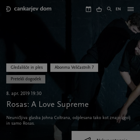
Skip
to
EN
7
main
content
Gledališče in ples
Abonma Veličastnih 7
Pretekli dogodek
8. apr. 2019 19:30
Rosas: A Love Supreme
Neuničljiva glasba Johna Coltrana, odplesana tako kot znajo zgolj
in samo Rosas.