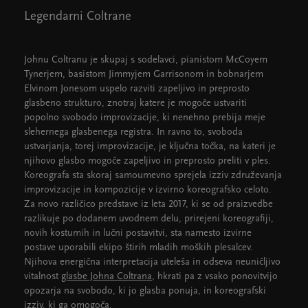
Legendarni Coltrane
Johnu Coltranu je skupaj s sodelavci, pianistom McCoyem
Tynerjem, basistom Jimmyjem Garrisonom in bobnarjem
Elvinom Jonesom uspelo razviti zapeljivo in preprosto
glasbeno strukturo, znotraj katere je mogoče ustvariti
popolno svobodo improvizacije, ki nenehno prebija meje
slehernega glasbenega registra. In ravno to, svoboda
ustvarjanja, torej improvizacije, je ključna točka, na kateri je
njihovo glasbo mogoče zapeljivo in preprosto preliti v ples.
Koreografa sta skoraj samoumevno sprejela izziv združevanja
improvizacije in kompozicije v izvirno koreografsko celoto.
Za novo različico predstave iz leta 2017, ki se od praizvedbe
razlikuje po dodanem uvodnem delu, prirejeni koreografiji,
novih kostumih in lučni postavitvi, sta namesto izvirne
postave uporabili ekipo štirih mladih moških plesalcev.
Njihova energična interpretacija uteleša in odseva neuničljivo
vitalnost
glasbe Johna Coltrana
, hkrati pa z vsako ponovitvijo
opozarja na svobodo, ki jo glasba ponuja, in koreografski
izziv, ki ga omogoča.