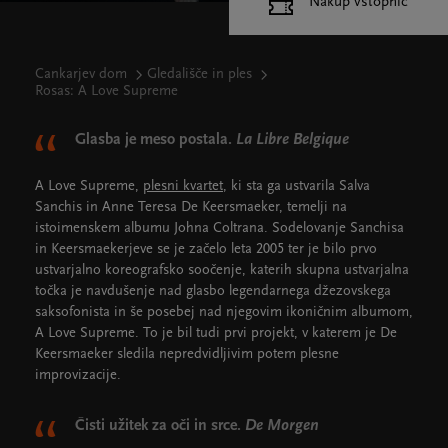
Nakup vstopnic
Cankarjev dom
Gledališče in ples
Rosas: A Love Supreme
Glasba je meso postala.
La Libre Belgique
A Love Supreme,
plesni kvartet
, ki sta ga ustvarila Salva
Sanchis in Anne Teresa De Keersmaeker, temelji na
istoimenskem albumu Johna Coltrana. Sodelovanje Sanchisa
in Keersmaekerjeve se je začelo leta 2005 ter je bilo prvo
ustvarjalno koreografsko soočenje, katerih skupna ustvarjalna
točka je navdušenje nad glasbo legendarnega džezovskega
saksofonista in še posebej nad njegovim ikoničnim albumom,
A Love Supreme. To je bil tudi prvi projekt, v katerem je De
Keersmaeker sledila nepredvidljivim potem plesne
improvizacije.
Čisti užitek za oči in srce.
De Morgen