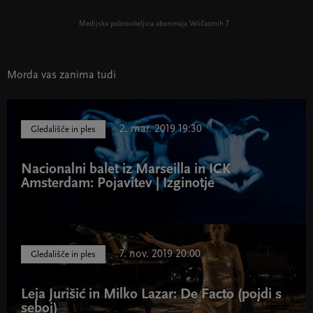
Medijska pokroviteljica abonmaja Veličastnih 7
Morda vas zanima tudi
2. mar. 2019 19:30
Gledališče in ples
Nacionalni balet iz Marseilla in ICK
Amsterdam: Pojavitev | Izginotje
7. nov. 2019 20:00
Gledališče in ples
Leja Jurišić in Milko Lazar: De Facto (pojdi s
seboj)