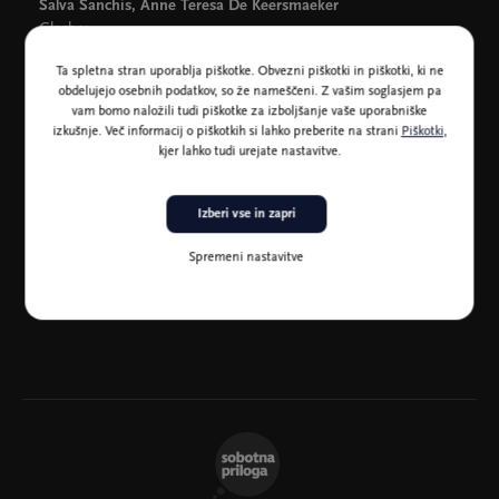
Salva Sanchis, Anne Teresa De Keersmaeker
Glasba:
A Love Supreme, John Coltrane
Ta spletna stran uporablja piškotke. Obvezni piškotki in piškotki, ki ne
Plesalci:
obdelujejo osebnih podatkov, so že nameščeni. Z vašim soglasjem pa
José Paulo dos Santos, Bilal El Had / Robin Haghi, Jason
vam bomo naložili tudi piškotke za izboljšanje vaše uporabniške
Respilieux, Thomas Vantuycom
izkušnje. Več informacij o piškotkih si lahko preberite na strani
Piškotki
,
Produkcija:
kjer lahko tudi urejate nastavitve.
Rosas
Koprodukcija:
Izberi vse in zapri
De Munt/La Monnaie (Bruselj)
Svetovna premiera:
Spremeni nastavitve
23. 2. 2017, Kaaitheater (Bruselj)
Trajanje: 55 minut