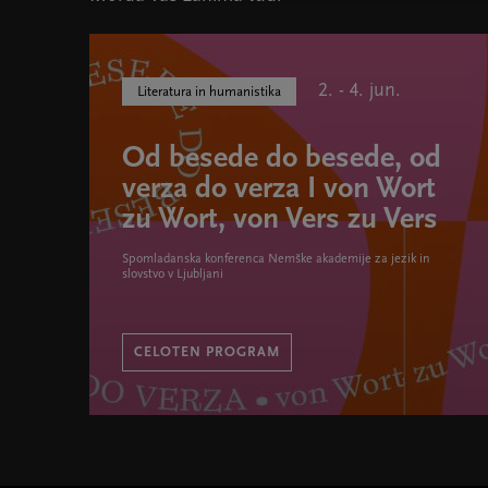
2. - 4. jun.
Literatura in humanistika
Od besede do besede, od
verza do verza I von Wort
zu Wort, von Vers zu Vers
Spomladanska konferenca Nemške akademije za jezik in
slovstvo v Ljubljani
CELOTEN PROGRAM
Od besede do besede, od verza do verza I von Wort zu 