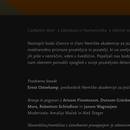
Cankarjev dom
Literatura in humanistika
Izbirne s
Nastopili bodo članice in člani Nemške akademije za jez
mednarodno priznane pisateljice in pisatelji, ki so uvelj
jih piše v nemščini, eden v švedščini. Popeljali nas bo
nam obenem ponudili vpogled v svoje pisateljske delavn
Pozdravne besede
Ernst Osterkamp
, predsednik Nemške akademije za jezi
Branja in pogovori
z
Arisom Fioretosom, Dursom Grünbei
Mora, Robertom Schindlom
in
Janom Wagnerjem
Moderirata: Amalija Maček in Aleš Šteger
Slovenščina/nemščina s simultanim prevajanjem (z odmoro