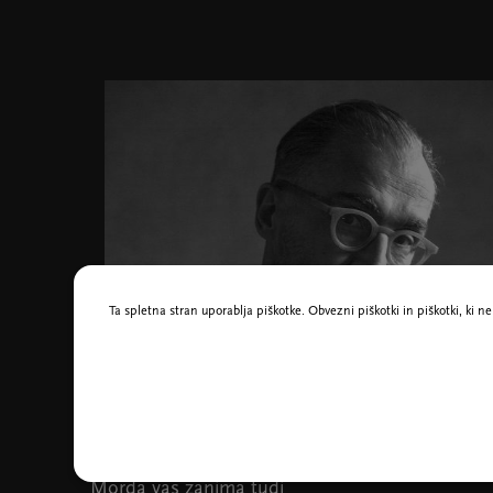
Ta spletna stran uporablja piškotke. Obvezni piškotki in piškotki, ki 
Aris Fioretos, foto Sara MacKey
Morda vas zanima tudi