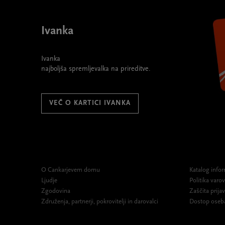
width="580" height="395">
Ivanka
Ivanka
najboljša spremljevalka na prireditve.
VEČ O KARTICI IVANKA
O Cankarjevem domu
Katalog infor
Ljudje
Politika var
Zgodovina
Zaščita prijav
Združenja, partnerji, pokrovitelji in darovalci
Dostop oseb