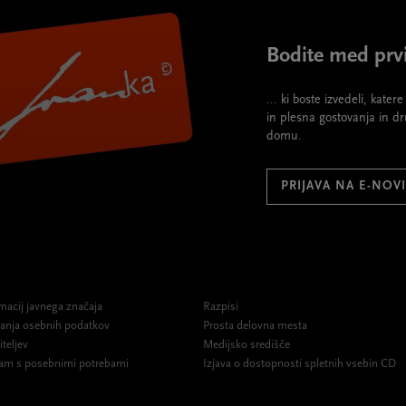
Bodite med prvi
... ki boste izvedeli, kate
in plesna gostovanja in d
domu.
PRIJAVA NA E-NOV
macij javnega značaja
Razpisi
ovanja osebnih podatkov
Prosta delovna mesta
iteljev
Medijsko središče
am s posebnimi potrebami
Izjava o dostopnosti spletnih vsebin CD