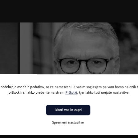
ne obdelujejo osebnih podatkov, so že nameščeni. Z vašim soglasjem pa vam bomo naložili t
piškotkih si lahko preberite na strani
Piškotki
, kjer lahko tudi urejate nastavitve.
Durs Grünbein, foto Stephan Röhl
Izberi vse in zapri
Spremeni nastavitve