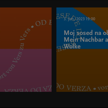
3. jun. 2023 19:00
Moj sosed na ob
Mein Nachbar a
Wolke
Wort, von Vers zu Vers "