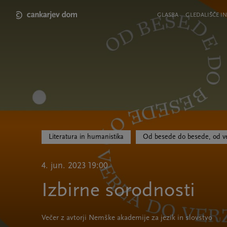
Skip
to
Meni
GLASBA
GLEDALIŠČE IN
main
v
content
glavi
strani
Literatura in humanistika
Od besede do besede, od ve
4. jun. 2023 19:00
Izbirne sorodnosti
Večer z avtorji Nemške akademije za jezik in slovstvo