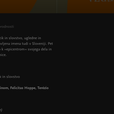
orodnosti
ik in slovstvo, ugledne in
avljena imena tudi v Sloveniji. Pet
do k »epicentrom« svojega dela in
ice.
k in slovstvo
nom, Felicitas Hoppe, Terézio
m)