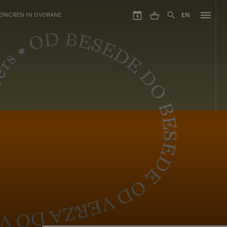
ONGRESI IN DVORANE
EN
6