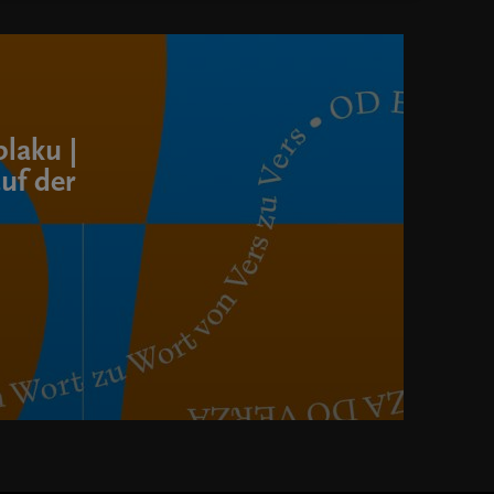
laku |
uf der