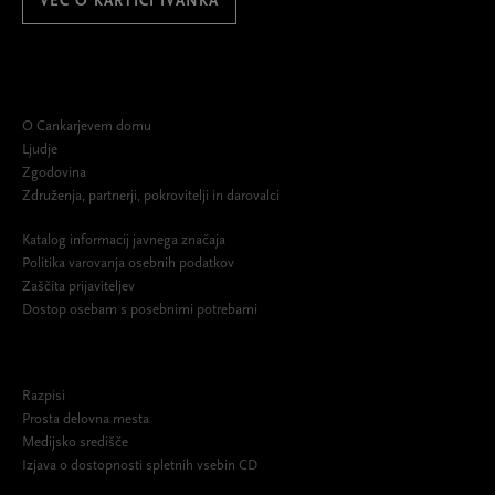
VEČ O KARTICI IVANKA
O Cankarjevem domu
Ljudje
Zgodovina
Združenja, partnerji, pokrovitelji in darovalci
Katalog informacij javnega značaja
Politika varovanja osebnih podatkov
Zaščita prijaviteljev
Dostop osebam s posebnimi potrebami
Razpisi
Prosta delovna mesta
Medijsko središče
Izjava o dostopnosti spletnih vsebin CD