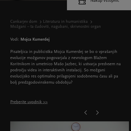
Nakup vstopnic
Cankarjev dom
Literatura in humanistika
Možgani – ta čudoviti, nagubani, skrivnostni organ
Vodi:
Mojca Kumerdej
Pisateljica in publicistka Mojca Kumerdej se bo o vprašanjih
evolucije možganov pogovarjala z nevrologom Blažem
Koritnikom in umetnico Mašo Jazbec, ki ustvarja predvsem na
področju videa in interaktivnih instalacij. So možgani
evolucijsko res optimalno prilagojeni sodobnemu času ali pa
bolj predzgodovinskemu obdobju?
Preberite uvodnik >>