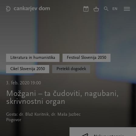
Skip
to
EN
7
main
content
Literatura in humanistika
Festival Slovenija 2050
Cikel Slovenija 2050
Pretekli dogodek
3. feb. 2020 19:00
Možgani – ta čudoviti, nagubani,
skrivnostni organ
Gosta: dr. Blaž Koritnik, dr. Maša Jazbec
Pogovor