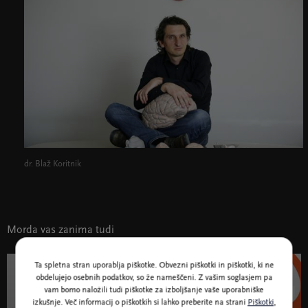
dr. Blaž Koritnik
Morda vas zanima tudi
Ta spletna stran uporablja piškotke. Obvezni piškotki in piškotki, ki ne
obdelujejo osebnih podatkov, so že nameščeni. Z vašim soglasjem pa
7. jan. - 20. apr. 2020
vam bomo naložili tudi piškotke za izboljšanje vaše uporabniške
izkušnje. Več informacij o piškotkih si lahko preberite na strani
Piškotki
,