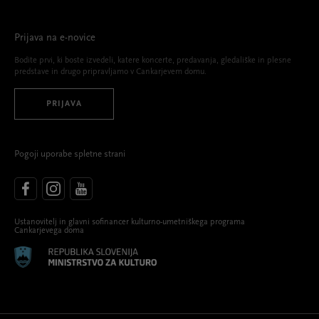
Prijava na e-novice
Bodite prvi, ki boste izvedeli, katere koncerte, predavanja, gledališke in plesne
predstave in drugo pripravljamo v Cankarjevem domu.
PRIJAVA
Pogoji uporabe spletne strani
Ustanovitelj in glavni sofinancer kulturno-umetniškega programa
Cankarjevega doma