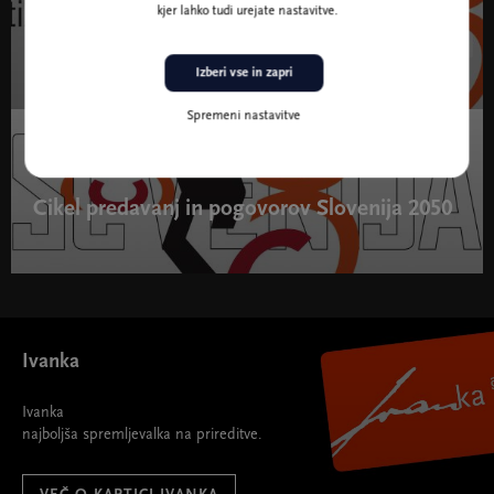
Festival Slovenija 2050
kjer lahko tudi urejate nastavitve.
Tematski festival
Izberi vse in zapri
Festival Slovenija 2050 " width="580" height="395">
Spremeni nastavitve
20. jan. - 20. apr. 2020
Cikel predavanj in pogovorov Slovenija 2050
Cikel predavanj in pogovorov Slovenija 2050 " width="580"
height="395">
Ivanka
Ivanka
najboljša spremljevalka na prireditve.