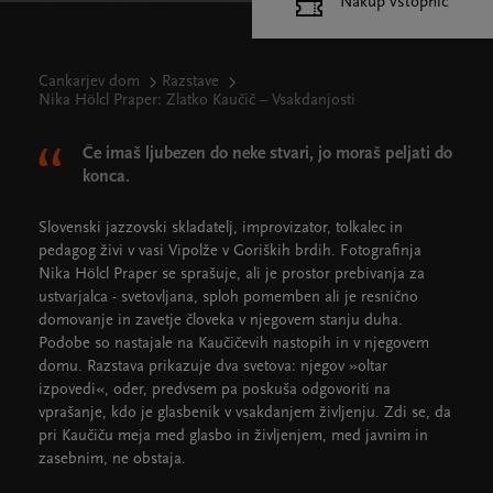
Nakup vstopnic
Cankarjev dom
Razstave
Nika Hölcl Praper: Zlatko Kaučič – Vsakdanjosti
Če imaš ljubezen do neke stvari, jo moraš peljati do
konca.
Slovenski jazzovski skladatelj, improvizator, tolkalec in
pedagog živi v vasi Vipolže v Goriških brdih. Fotografinja
Nika Hölcl Praper se sprašuje, ali je prostor prebivanja za
ustvarjalca - svetovljana, sploh pomemben ali je resnično
domovanje in zavetje človeka v njegovem stanju duha.
Podobe so nastajale na Kaučičevih nastopih in v njegovem
domu. Razstava prikazuje dva svetova: njegov »oltar
izpovedi«, oder, predvsem pa poskuša odgovoriti na
vprašanje, kdo je glasbenik v vsakdanjem življenju. Zdi se, da
pri Kaučiču meja med glasbo in življenjem, med javnim in
zasebnim, ne obstaja.