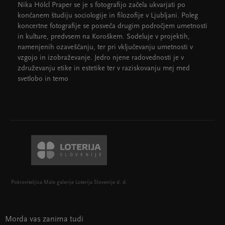
Nika Hölcl Praper se je s fotografijo začela ukvarjati po
končanem študiju sociologije in filozofije v Ljubljani. Poleg
koncertne fotografije se posveča drugim področjem umetnosti
in kulture, predvsem na Koroškem. Sodeluje v projektih,
namenjenih ozaveščanju, ter pri vključevanju umetnosti v
vzgojo in izobraževanje. Jedro njene radovednosti je v
združevanju etike in estetike ter v raziskovanju mej med
svetlobo in temo
Pokroviteljica Male galerije Loterija Slovenije d. d.
Morda vas zanima tudi