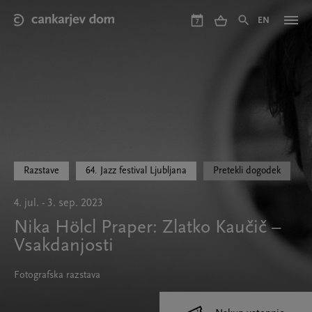
Skip
to
EN
7
main
content
Razstave
64. Jazz festival Ljubljana
Pretekli dogodek
4. jul. - 3. sep. 2023
Nika Hölcl Praper: Zlatko Kaučič –
Vsakdanjosti
Fotografska razstava