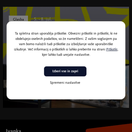
5. - 8. jul.
Glasba
Ta spletna stran uporablja piškotke. Obvezni piškotki in piškotki, ki ne
64. Jazz festival Ljubljana
obdelujejo osebnih podatkov, so že nameščeni. Z vašim soglasjem pa
vam bomo naložili tudi piškotke za izboljšanje vaše uporabniške
izkušnje. Več informacij o piškotkih si lahko preberite na strani
Piškotki
,
URADNA STRAN FESTIVALA
kjer lahko tudi urejate nastavitve.
64. Jazz festival Ljubljana " width="580" height="395">
Izberi vse in zapri
Od 13. dec. 2022 do 5. nov. 2023
Spremeni nastavitve
V vrtincu sprememb
Ivanka