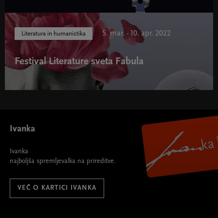
Festival Literature sveta – Fabula " width="580" height="395">
5. mar. - 10. apr. 2022
Literatura in humanistika
Festival Literature sveta Fabula
Festival Literature sveta Fabula " width="580" height="395">
Ivanka
Ivanka
najboljša spremljevalka na prireditve.
VEČ O KARTICI IVANKA