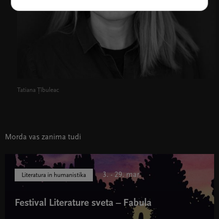
Tatiana Țîbuleac
Morda vas zanima tudi
3. - 29. mar.
Literatura in humanistika
Festival Literature sveta – Fabula