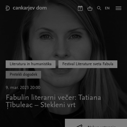
Skip
to
EN
7
main
content
Literatura in humanistika
Festival Literature sveta Fabula
Pretekli dogodek
9. mar. 2023 20:00
Fabulin literarni večer: Tatiana
Țîbuleac – Stekleni vrt