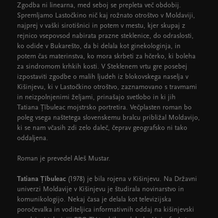
Zgodba ni linearna, med seboj se prepleta več obdobij.
Spremljamo Lastočkino nič kaj rožnato otroštvo v Moldaviji,
najprej v vaški sirotišnici in potem v mestu, kjer skupaj z
rejnico vsepovsod nabirata prazne steklenice, do odraslosti,
ko odide v Bukarešto, da bi delala kot ginekologinja, in
potem čas materinstva, ko mora skrbeti za hčerko, ki boleha
za sindromom krhkih kosti. V Steklenem vrtu gre posebej
izpostaviti zgodbe o malih ljudeh iz blokovskega naselja v
Kišinjevu, ki v Lastočkino otroštvo, zaznamovano s travmami
in neizpolnjenimi željami, prinašajo svetlobo in ki jih
Tatiana Țîbuleac mojstrsko portretira. Večplasten roman bo
poleg vsega naštetega slovenskemu bralcu približal Moldavijo,
ki se nam včasih zdi zelo daleč, čeprav geografsko ni tako
oddaljena.
Roman je prevedel Aleš Mustar.
Tatiana Țîbuleac
(1978) je bila rojena v Kišinjevu. Na Državni
univerzi Moldavije v Kišinjevu je študirala novinarstvo in
komunikologijo. Nekaj časa je delala kot televizijska
poročevalka in voditeljica informativnih oddaj na kišinjevski