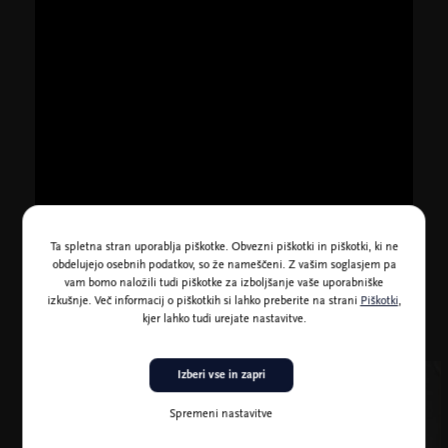
Ta spletna stran uporablja piškotke. Obvezni piškotki in piškotki, ki ne
obdelujejo osebnih podatkov, so že nameščeni. Z vašim soglasjem pa
vam bomo naložili tudi piškotke za izboljšanje vaše uporabniške
izkušnje. Več informacij o piškotkih si lahko preberite na strani
Piškotki
,
kjer lahko tudi urejate nastavitve.
Izberi vse in zapri
Spremeni nastavitve