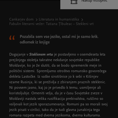
Nakup vstopnic
Cankarjev dom
Literatura in humanistika
Fabulin literarni večer: Tatiana Țîbuleac – Stekleni vrt
Pozabila sem vse jezike, ostal mi je samo krik.
odlomek iz knjige
Dogajanje v
Steklenem vrtu
je postavljeno v osemdeseta leta
prejšnjega stoletja takratne nekdanje sovjetske republike
Moldavije, ko je že slutiti, da se bodo spremenile meje in
politični sistemi. Spremljamo otroštvo romunsko govorečega
dekleta Lastočke. Iz vaške sirotišnice jo k sebi v Kišinjev
vzame Rusinja, ki se preživlja z zbiranjem praznih steklenic.
Ni povsem jasno, kaj jo je privedlo k temu, usmiljenje ali
koristoljubje. Omeniti velja, da je v času Sovjetske zveze v
Moldaviji nastala velika rusifikacija prebivalstva, ruščino so
vsiljevali kot jezik sporazumevanja, Romuni pa so morali svoj
jezik pisati v cirilici, tako da je tudi glavna junakinja tega
romana razpeta med dvema jezikoma, dvema kulturama.