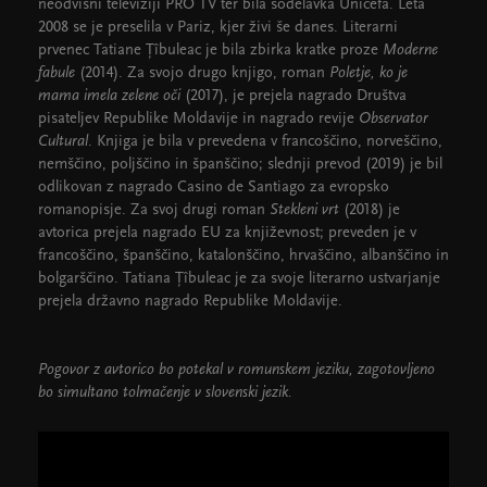
neodvisni televiziji PRO TV ter bila sodelavka Unicefa. Leta
2008 se je preselila v Pariz, kjer živi še danes. Literarni
prvenec Tatiane Țîbuleac je bila zbirka kratke proze
Moderne
fabule
(2014). Za svojo drugo knjigo, roman
Poletje, ko je
mama imela zelene oči
(2017), je prejela nagrado Društva
pisateljev Republike Moldavije in nagrado revije
Observator
Cultural
. Knjiga je bila v prevedena v francoščino, norveščino,
nemščino, poljščino in španščino; slednji prevod (2019) je bil
odlikovan z nagrado Casino de Santiago za evropsko
romanopisje. Za svoj drugi roman
Stekleni vrt
(2018) je
avtorica prejela nagrado EU za književnost; preveden je v
francoščino, španščino, katalonščino, hrvaščino, albanščino in
bolgarščino. Tatiana Țîbuleac je za svoje literarno ustvarjanje
prejela državno nagrado Republike Moldavije.
Pogovor z avtorico bo potekal v romunskem jeziku, zagotovljeno
bo simultano tolmačenje v slovenski jezik.