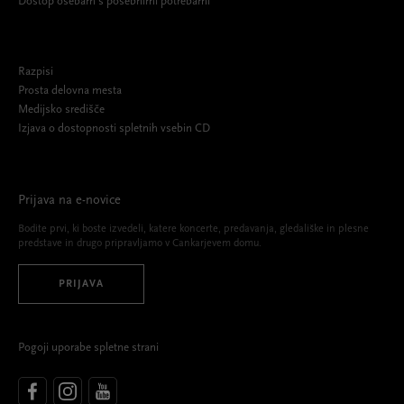
Dostop osebam s posebnimi potrebami
Razpisi
Prosta delovna mesta
Medijsko središče
Izjava o dostopnosti spletnih vsebin CD
Prijava na e-novice
Bodite prvi, ki boste izvedeli, katere koncerte, predavanja, gledališke in plesne
predstave in drugo pripravljamo v Cankarjevem domu.
PRIJAVA
Pogoji uporabe spletne strani