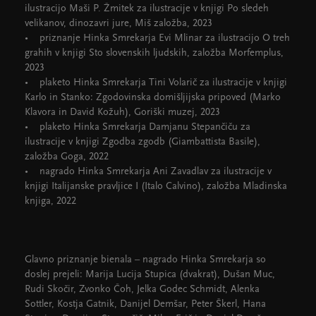
ilustracijo Maši P. Žmitek za ilustracije v knjigi Po sledeh
velikanov, dinozavri jure, Miš založba, 2023
• priznanje Hinka Smrekarja Evi Mlinar za ilustracijo O treh
grahih v knjigi Sto slovenskih ljudskih, založba Morfemplus,
2023
• plaketo Hinka Smrekarja Tini Volarič za ilustracije v knjigi
Karlo in Stanko: Zgodovinska domišljijska pripoved (Marko
Klavora in David Kožuh), Goriški muzej, 2023
• plaketo Hinka Smrekarja Damjanu Stepančiču za
ilustracije v knjigi Zgodba zgodb (Giambattista Basile),
založba Goga, 2022
• nagrado Hinka Smrekarja Ani Zavadlav za ilustracije v
knjigi Italijanske pravljice I (Italo Calvino), založba Mladinska
knjiga, 2022
Glavno priznanje bienala – nagrado Hinka Smrekarja so
doslej prejeli: Marija Lucija Stupica (dvakrat), Dušan Muc,
Rudi Skočir, Zvonko Čoh, Jelka Godec Schmidt, Alenka
Sottler, Kostja Gatnik, Danijel Demšar, Peter Škerl, Hana