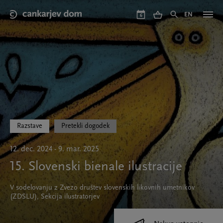
Skip
to
EN
6
main
content
Razstave
Pretekli dogodek
12. dec. 2024 - 9. mar. 2025
15. Slovenski bienale ilustracije
V sodelovanju z Zvezo društev slovenskih likovnih umetnikov
(ZDSLU), Sekcija ilustratorjev