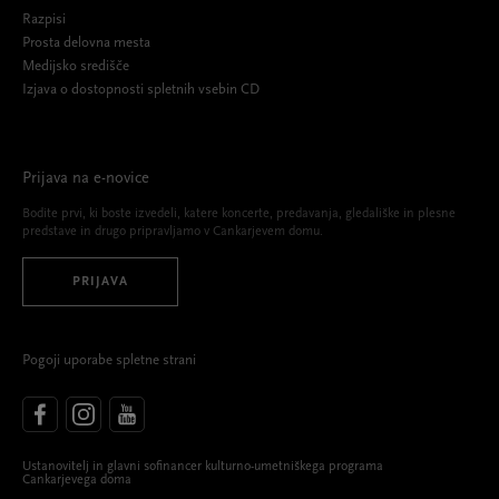
Razpisi
Prosta delovna mesta
Medijsko središče
Izjava o dostopnosti spletnih vsebin CD
Prijava na e-novice
Bodite prvi, ki boste izvedeli, katere koncerte, predavanja, gledališke in plesne
predstave in drugo pripravljamo v Cankarjevem domu.
PRIJAVA
Pogoji uporabe spletne strani
Ustanovitelj in glavni sofinancer kulturno-umetniškega programa
Cankarjevega doma