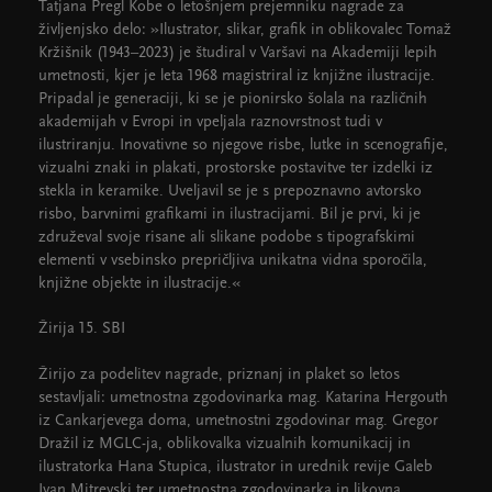
Tatjana Pregl Kobe o letošnjem prejemniku nagrade za
življenjsko delo: »Ilustrator, slikar, grafik in oblikovalec Tomaž
Kržišnik (1943–2023) je študiral v Varšavi na Akademiji lepih
umetnosti, kjer je leta 1968 magistriral iz knjižne ilustracije.
Pripadal je generaciji, ki se je pionirsko šolala na različnih
akademijah v Evropi in vpeljala raznovrstnost tudi v
ilustriranju. Inovativne so njegove risbe, lutke in scenografije,
vizualni znaki in plakati, prostorske postavitve ter izdelki iz
stekla in keramike. Uveljavil se je s prepoznavno avtorsko
risbo, barvnimi grafikami in ilustracijami. Bil je prvi, ki je
združeval svoje risane ali slikane podobe s tipografskimi
elementi v vsebinsko prepričljiva unikatna vidna sporočila,
knjižne objekte in ilustracije.«
Žirija 15. SBI
Žirijo za podelitev nagrade, priznanj in plaket so letos
sestavljali: umetnostna zgodovinarka mag. Katarina Hergouth
iz Cankarjevega doma, umetnostni zgodovinar mag. Gregor
Dražil iz MGLC-ja, oblikovalka vizualnih komunikacij in
ilustratorka Hana Stupica, ilustrator in urednik revije Galeb
Ivan Mitrevski ter umetnostna zgodovinarka in likovna