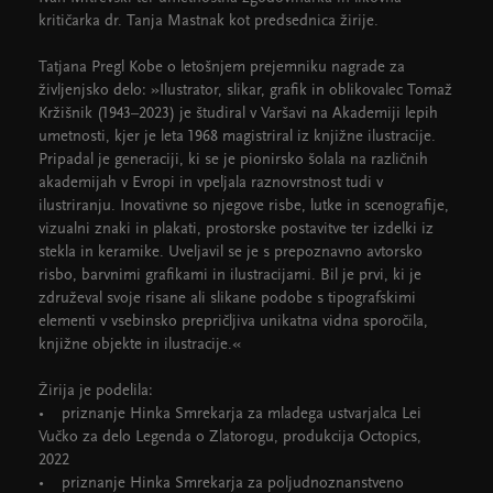
kritičarka dr. Tanja Mastnak kot predsednica žirije.
Tatjana Pregl Kobe o letošnjem prejemniku nagrade za
življenjsko delo: »Ilustrator, slikar, grafik in oblikovalec Tomaž
Kržišnik (1943–2023) je študiral v Varšavi na Akademiji lepih
umetnosti, kjer je leta 1968 magistriral iz knjižne ilustracije.
Pripadal je generaciji, ki se je pionirsko šolala na različnih
akademijah v Evropi in vpeljala raznovrstnost tudi v
ilustriranju. Inovativne so njegove risbe, lutke in scenografije,
vizualni znaki in plakati, prostorske postavitve ter izdelki iz
stekla in keramike. Uveljavil se je s prepoznavno avtorsko
risbo, barvnimi grafikami in ilustracijami. Bil je prvi, ki je
združeval svoje risane ali slikane podobe s tipografskimi
elementi v vsebinsko prepričljiva unikatna vidna sporočila,
knjižne objekte in ilustracije.«
Žirija je podelila:
• priznanje Hinka Smrekarja za mladega ustvarjalca Lei
Vučko za delo Legenda o Zlatorogu, produkcija Octopics,
2022
• priznanje Hinka Smrekarja za poljudnoznanstveno