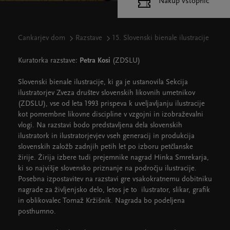
Nakup vstopnic
Cankarjev dom
Razstave
15. Slovenski bienale ilustracije
Kuratorka razstave:
Petra Kosi
(ZDSLU)
Slovenski bienale ilustracije, ki ga je ustanovila Sekcija
ilustratorjev Zveza društev slovenskih likovnih umetnikov
(ZDSLU), vse od leta 1993 prispeva k uveljavljanju ilustracije
kot pomembne likovne discipline v vzgojni in izobraževalni
vlogi. Na razstavi bodo predstavljena dela slovenskih
ilustratork in ilustratorjevjev vseh generacij in produkcija
slovenskih založb zadnjih petih let po izboru petčlanske
žirije. Žirija izbere tudi prejemnike nagrad Hinka Smrekarja,
ki so najvišje slovensko priznanje na področju ilustracije.
Posebna izpostavitev na razstavi gre vsakokratnemu dobitniku
nagrade za življenjsko delo, letos je to ilustrator, slikar, grafik
in oblikovalec Tomaž Kržišnik. Nagrada bo podeljena
posthumno.