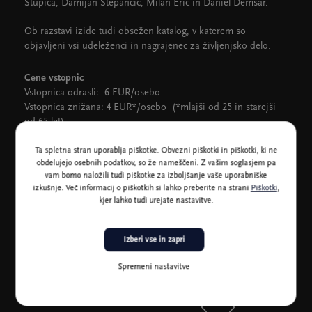
Stupica, Damijan Stepančič, Milan Erič in Daniel Demšar.
Ob razstavi izide tudi obsežen katalog, v katerem so
objavljeni vsi udeleženci in nagrajenec za življenjsko delo.
Cene vstopnic
Vstopnica odrasli: 6 EUR/osebo
Vstopnica znižana: 4 EUR*/osebo (*mlajši od 25 in starejši
od 65 let)
Brezplačen vstop: otroci do 6. leta, imetniki EU kartice
Ta spletna stran uporablja piškotke. Obvezni piškotki in piškotki, ki ne
ugodnosti za invalide, imetniki veljavnih muzejskih kartic.
obdelujejo osebnih podatkov, so že nameščeni. Z vašim soglasjem pa
vam bomo naložili tudi piškotke za izboljšanje vaše uporabniške
Vodenje doplačilo (za skupino več kot desetih oseb): cena
izkušnje. Več informacij o piškotkih si lahko preberite na strani
Piškotki
,
vstopnice + doplačilo 20 EUR/skupino
kjer lahko tudi urejate nastavitve.
Komentirano/Javno vodenje: cena vstopnice, BREZ doplačila
Otroška delavnica z ogledom razstave: 6 EUR/osebo
Izberi vse in zapri
Katalog: 15 EUR
Spremeni nastavitve