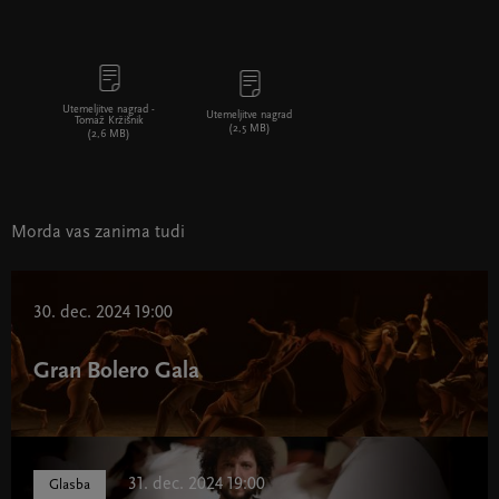
Utemeljitve nagrad -
Utemeljitve nagrad
Tomaž Kržišnik
(2,5 MB)
(2,6 MB)
Morda vas zanima tudi
30. dec. 2024 19:00
Gran Bolero Gala
31. dec. 2024 19:00
Glasba