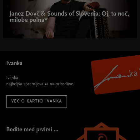
Janez Dovč & Sounds of Slovenia: Oj, ta noč,
milobe polna*
Ivanka
Ivanka
najboljša spremljevalka na prireditve.
VEČ O KARTICI IVANKA
Bodite med prvimi ...