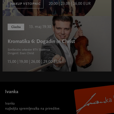
20,00 | 23,00 | 26,00 EUR
NAKUP VSTOPNIC
13. maj 19:30
Glasba
Kromatika 6: Dogadin in Christ
Simfonični orkester RTV Slovenija
Dirigent: Evan Christ
15,00 | 19,00 | 26,00 | 29,00 EUR
Ivanka
Ivanka
najboljša spremljevalka na prireditve.