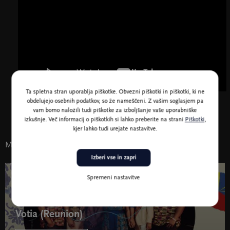
Ta spletna stran uporablja piškotke. Obvezni piškotki in piškotki, ki ne
obdelujejo osebnih podatkov, so že nameščeni. Z vašim soglasjem pa
vam bomo naložili tudi piškotke za izboljšanje vaše uporabniške
izkušnje. Več informacij o piškotkih si lahko preberite na strani
Piškotki
,
kjer lahko tudi urejate nastavitve.
Morda vas zanima tudi
Izberi vse in zapri
Spremeni nastavitve
4. dec. 20:00
Glasba
Votia (Reunion)