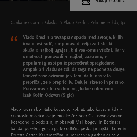
Nakup vstopnic
Cankarjev dom
Glasba
Vlado Kreslin: Pelji me še kdaj tja
Vlado Kreslin pravzaprav spada med avtorje, ki jih
imajo 'vsi radi', kar ponavadi velja za tiste, ki
skušajo najbolj ugajati, biti vsakomur všečni. Kar v
umetnosti ponavadi ni najbolj zaželeno, v
popularni glasbi pa je prevečkrat spregledano.
Ampak pri Vladu se zdi, da tega ne počne za druge,
temveč zase oziroma je v tem, da bi nas v to
prepričal, zelo prepričljiv. Deluje iskreno in pristno.
Pravzaprav z leti vedno bolj, kakor dobro vino.
Izak Košir, Odzven (Sigic)
Vlado Kreslin bo »tako kot že velikokrat, tako kot še nikdar«
razprostrl mavrico svoje muzike čez oder Gallusove dvorane.
Kot vedno jo bodo z njim obarvali Mali bogovi in Beltinška
banda, posebna gostja pa bo odlična pevka jamajških korenin
Doretta Carter. Karizmatična in impresivna glasbenica se v