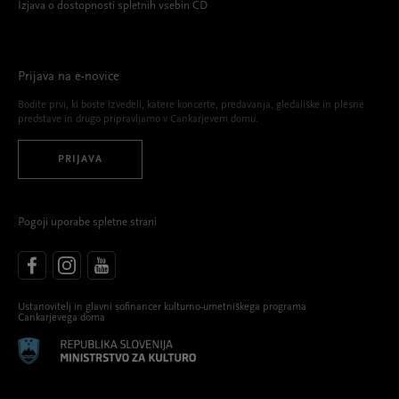
Izjava o dostopnosti spletnih vsebin CD
Prijava na e-novice
Bodite prvi, ki boste izvedeli, katere koncerte, predavanja, gledališke in plesne
predstave in drugo pripravljamo v Cankarjevem domu.
PRIJAVA
Pogoji uporabe spletne strani
Ustanovitelj in glavni sofinancer kulturno-umetniškega programa
Cankarjevega doma