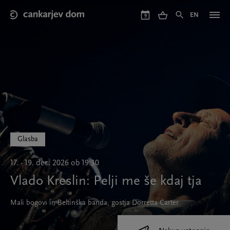
Skip
to
EN
9
main
content
Glasba
17. - 19. dec. 2026 ob 19:30
Vlado Kreslin: Pelji me še kdaj tja
Mali bogovi in Beltinška banda, gostja Dorretta Carter