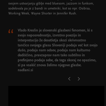
svojem ustvarjanju giblje med bluesom, jazzom in funkom,
sodelovala pa je z bandi in umetniki, kot so npr. Osibisa,
Working Week, Wayne Shorter in Jennifer Rush.
Vlado Kreslin je slovenski glasbeni fenomen, ki s
svojo neposrednostjo, izvrstno poezijo in
interpretacijo že desetletja skozi skrivnostno
tančico svojega glasu Sloveniji podaja več kot svojo
dušo, podaja nam odsev, podaja nam kulturno
dediščino, pravzaprav nam tako subtilno in
prefinjeno podaja sebe, da tega skoraj ne opazimo,
si pa vsakič znova želimo njegove glasbe.
nadlani.si